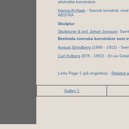
abstrakta konstnärer.
Hanna Al-Haek
- Svensk konstnär med rö
ABSTRA
Skulptur
Skulpturer & ord: Johan Jonsson
: Samt
Berömda svenska konstnärer som in
August Strindberg
(1849 - 1912) - Sven
Carl Kylberg
(878 - 1952) - En av Göteb
Links Page 1 (på engelska) -
Related ar
Galleri 1