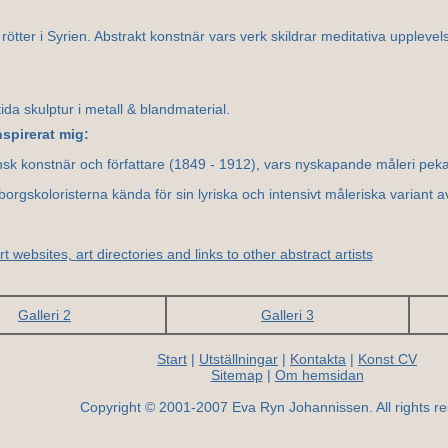
tter i Syrien. Abstrakt konstnär vars verk skildrar meditativa upplevel
ida skulptur i metall & blandmaterial.
spirerat mig:
sk konstnär och författare (1849 - 1912), vars nyskapande måleri pek
orgskoloristerna kända för sin lyriska och intensivt måleriska variant 
t websites, art directories and links to other abstract artists
Galleri 2
Galleri 3
Start
|
Utställningar
|
Kontakta
|
Konst CV
Sitemap
|
Om hemsidan
Copyright © 2001-2007 Eva Ryn Johannissen. All rights re