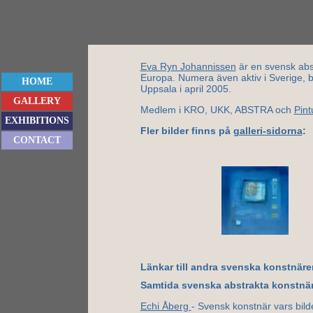
Eva Ryn Johannissen
är en svensk abst
Europa. Numera även aktiv i Sverige, b
HOME
Uppsala i april 2005.
GALLERY
Medlem i KRO, UKK, ABSTRA och
Pint
EXHIBITIONS
Fler bilder finns på
galleri-sidorna
:
CONTACT
Länkar till andra svenska konstnäre
Samtida svenska abstrakta konstnär
Echi Åberg
- Svensk konstnär vars bil